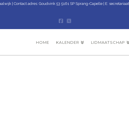
aalwijk | Contact adres: Goudvink 53 5161 SP Sprang-Capelle | E:
secretariaa
Facebook
X
HOME
KALENDER
LIDMAATSCHAP