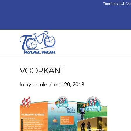
Toerfietsclub W
VOORKANT
In by ercole
mei 20, 2018