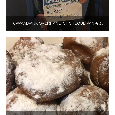
TC-WAALWIJK OVERHANDIGT CHEQUE VAN € 3.500 AAN FIETSMAATJES WAALWIJK