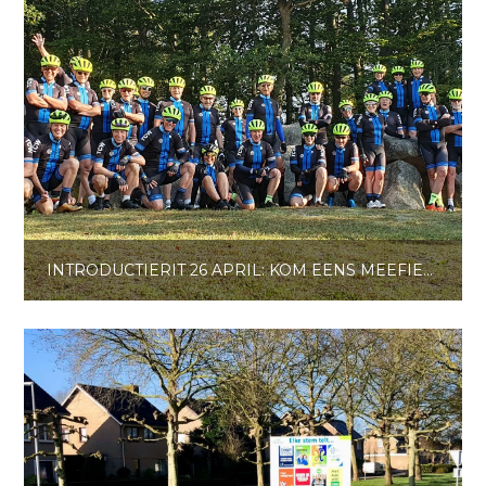
INTRODUCTIERIT 26 APRIL: KOM EENS MEEFIETSEN MET TC-WAALWIJK!