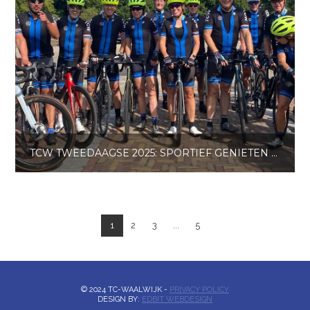
TCW TWEEDAAGSE 2025: SPORTIEF GENIETEN ÉN GEZELLIG SAMEN ZIJN
1
2
3
...
5
© 2024 TC-WAALWIJK -
PRIVACY POLICY
DESIGN BY:
EDBIT WEBDESIGN