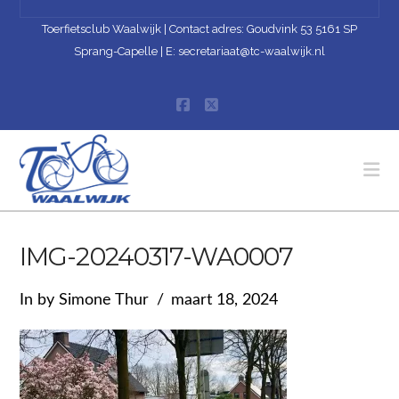
Toerfietsclub Waalwijk | Contact adres: Goudvink 53 5161 SP
Sprang-Capelle | E:
secretariaat@tc-waalwijk.nl
Facebook
X
Na
IMG-20240317-WA0007
In by Simone Thur
maart 18, 2024