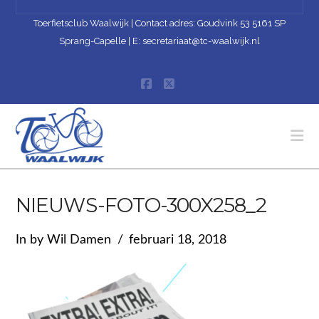
Toerfietsclub Waalwijk | Contact adres: Goudvink 53 5161 SP
Sprang-Capelle | E:
secretariaat@tc-waalwijk.nl
Facebook
X
Na
NIEUWS-FOTO-300X258_2
In by Wil Damen
februari 18, 2018