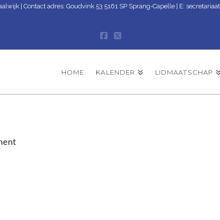
aalwijk | Contact adres: Goudvink 53 5161 SP Sprang-Capelle | E:
secretariaa
Facebook
X
HOME
KALENDER
LIDMAATSCHAP
ment