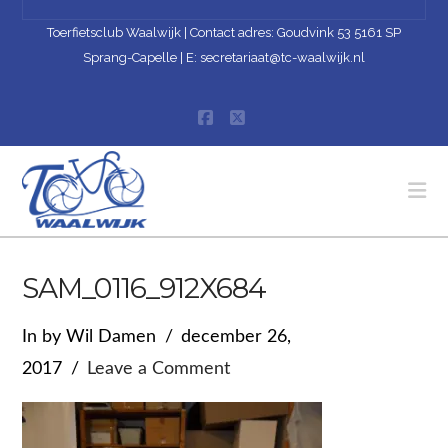
Toerfietsclub Waalwijk | Contact adres: Goudvink 53 5161 SP
Sprang-Capelle | E:
secretariaat@tc-waalwijk.nl
Facebook
X
Na
SAM_0116_912X684
In by Wil Damen
december 26,
2017
Leave a Comment